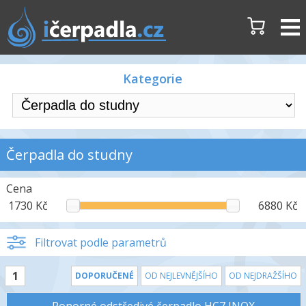
Kategorie
Čerpadla do studny
Cena
1730 Kč
6880 Kč
Filtrovat podle parametrů
1
DOPORUČENÉ
OD NEJLEVNĚJŠÍHO
OD NEJDRAŽŠÍHO