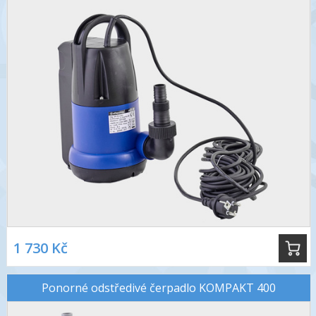
1 730 Kč
Ponorné odstředivé čerpadlo KOMPAKT 400