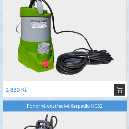
2 830 Kč
Ponorné odstředivé čerpadlo HC32