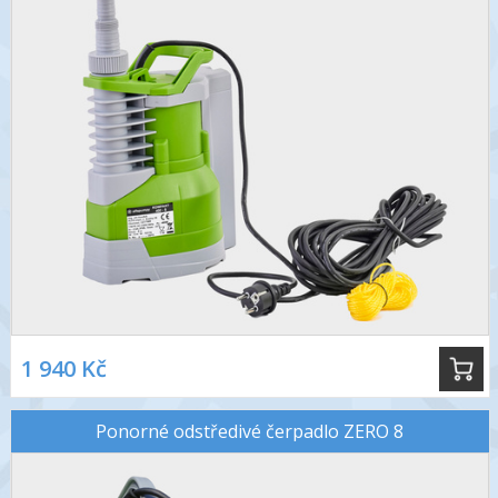
1 940 Kč
Ponorné odstředivé čerpadlo ZERO 8