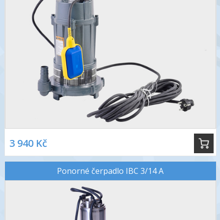
3 940 Kč
Ponorné čerpadlo IBC 3/14 A