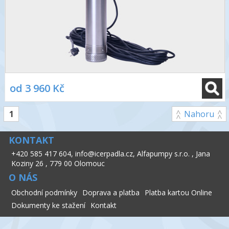
od 3 960 Kč
1
Nahoru
KONTAKT
+420 585 417 604
,
info@icerpadla.cz
,
Alfapumpy s.r.o.
,
Jana
Koziny 26
,
779 00 Olomouc
O NÁS
Obchodní podmínky
Doprava a platba
Platba kartou Online
Dokumenty ke stažení
Kontakt