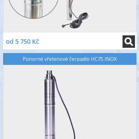
od 5 750 Kč
Ponorné vřetenové čerpadlo HC75 INOX