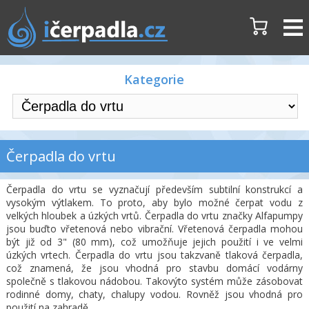
Kategorie
Čerpadla do vrtu
Čerpadla do vrtu se vyznačují především subtilní konstrukcí a
vysokým výtlakem. To proto, aby bylo možné čerpat vodu z
velkých hloubek a úzkých vrtů. Čerpadla do vrtu značky Alfapumpy
jsou buďto vřetenová nebo vibrační. Vřetenová čerpadla mohou
být již od 3" (80 mm), což umožňuje jejich použití i ve velmi
úzkých vrtech. Čerpadla do vrtu jsou takzvaně tlaková čerpadla,
což znamená, že jsou vhodná pro stavbu domácí vodárny
společně s tlakovou nádobou. Takovýto systém může zásobovat
rodinné domy, chaty, chalupy vodou. Rovněž jsou vhodná pro
použití na zahradě.