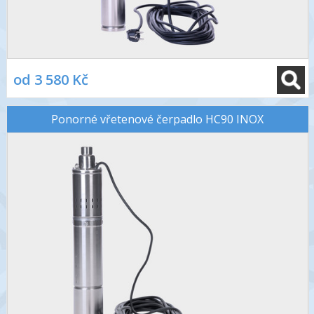
od 3 580 Kč
Ponorné vřetenové čerpadlo HC90 INOX