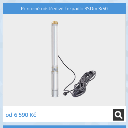
Ponorné odstředivé čerpadlo 3SDm 3/50
od 6 590 Kč