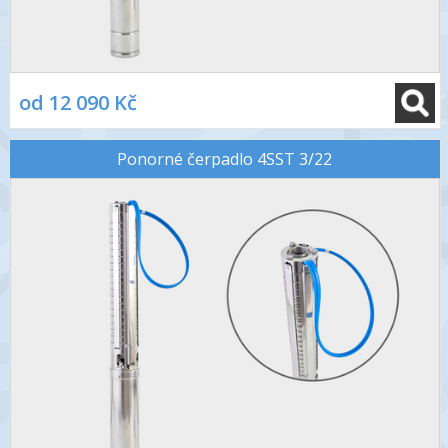
od 12 090 Kč
Ponorné čerpadlo 4SST 3/22