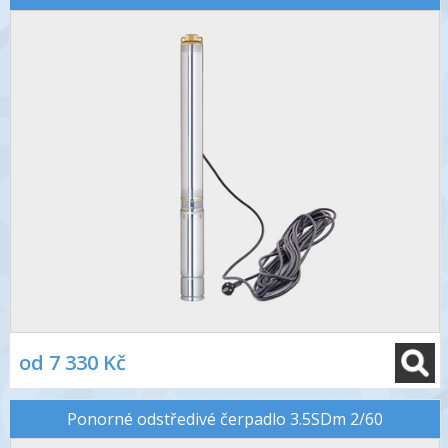
od 7 330 Kč
Ponorné odstředivé čerpadlo 3.5SDm 2/60