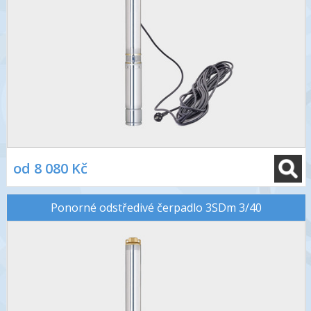
od 8 080 Kč
Ponorné odstředivé čerpadlo 3SDm 3/40