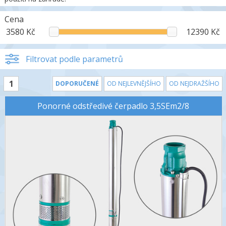
Cena
3580 Kč
12390 Kč
Filtrovat podle parametrů
1
DOPORUČENÉ
OD NEJLEVNĚJŠÍHO
OD NEJDRAŽŠÍHO
Ponorné odstředivé čerpadlo 3,5SEm2/8