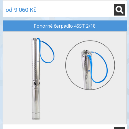
od 9 060 Kč
Ponorné čerpadlo 4SST 2/18