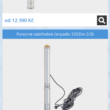
od 12 390 Kč
Ponorné odstředivé čerpadlo 3.5SDm 2/35