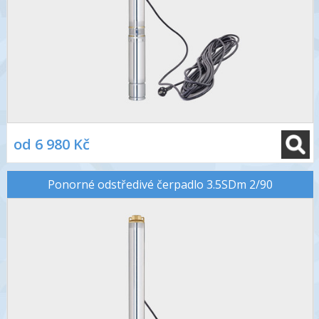
od 6 980 Kč
Ponorné odstředivé čerpadlo 3.5SDm 2/90