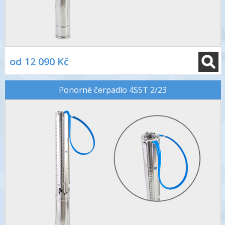
od 12 090 Kč
Ponorné čerpadlo 4SST 2/23