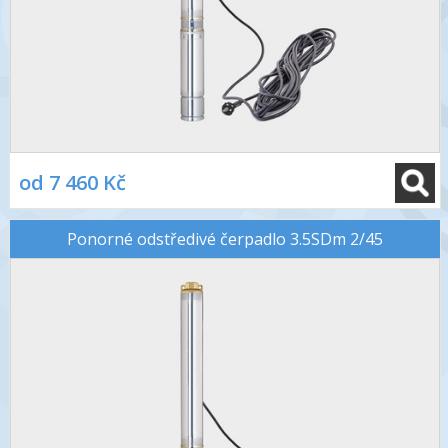
od 7 460 Kč
Ponorné odstředivé čerpadlo 3.5SDm 2/45