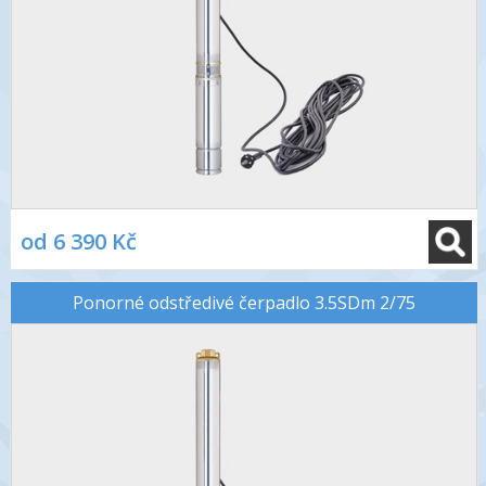
od 6 390 Kč
Ponorné odstředivé čerpadlo 3.5SDm 2/75