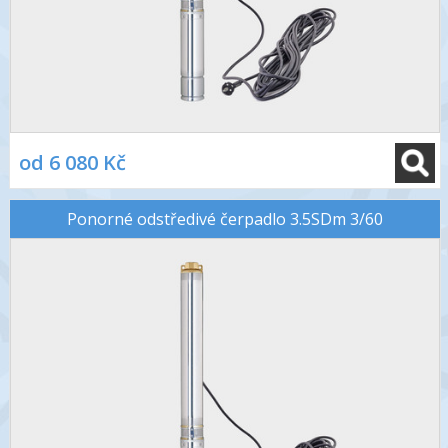
od 6 080 Kč
Ponorné odstředivé čerpadlo 3.5SDm 3/60