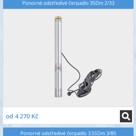
Ponorné odstředivé čerpadlo 3SDm 2/33
od 4 270 Kč
Ponorné odstředivé čerpadlo 3.5SDm 3/85