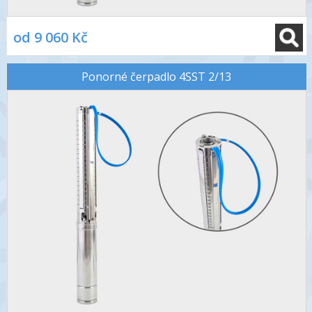
od 9 060 Kč
Ponorné čerpadlo 4SST 2/13