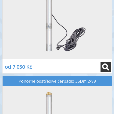
od 7 050 Kč
Ponorné odstředivé čerpadlo 3SDm 2/99