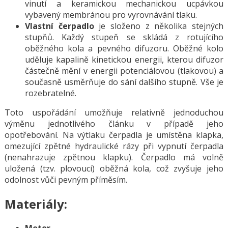
vinutí a keramickou mechanickou ucpávkou
vybavený membránou pro vyrovnávání tlaku.
Vlastní čerpadlo
je složeno z několika stejných
stupňů. Každý stupeň se skládá z rotujícího
oběžného kola a pevného difuzoru. Oběžné kolo
uděluje kapalině kinetickou energii, kterou difuzor
částečně mění v energii potenciálovou (tlakovou) a
současně usměrňuje do sání dalšího stupně. Vše je
rozebratelné.
Toto uspořádání umožňuje relativně jednoduchou
výměnu jednotlivého článku v případě jeho
opotřebování. Na výtlaku čerpadla je umístěna klapka,
omezující zpětné hydraulické rázy při vypnutí čerpadla
(nenahrazuje zpětnou klapku). Čerpadlo má volně
uložená (tzv. plovoucí) oběžná kola, což zvyšuje jeho
odolnost vůči pevným příměsím.
Materiály:
Motor