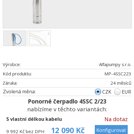
Výrobce:
Alfapumpy s.r.o.
Kód produktu:
MP-4SSC223
Záruka:
24 měsíců
Zvolená měna:
CZK
EUR
Ponorné čerpadlo 4SSC 2/23
nabízíme v těchto variantách:
Na dotaz
S vlastní délkou kabelu
12 090 Kč
Konfigurovat
9 992 Kč bez DPH