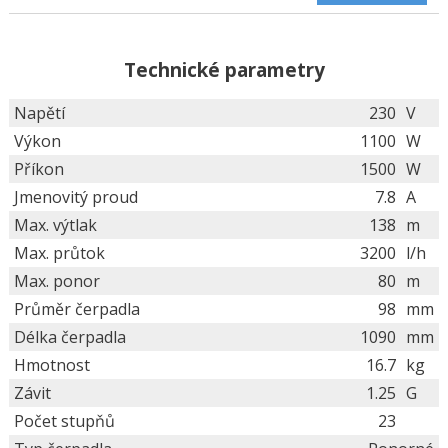
Technické parametry
Napětí
230
V
Výkon
1100
W
Příkon
1500
W
Jmenovitý proud
7.8
A
Max. výtlak
138
m
Max. průtok
3200
l/h
Max. ponor
80
m
Průměr čerpadla
98
mm
Délka čerpadla
1090
mm
Hmotnost
16.7
kg
Závit
1.25
G
Počet stupňů
23