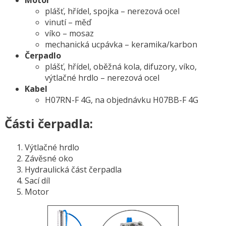
plášť, hřídel, spojka – nerezová ocel
vinutí – měď
víko – mosaz
mechanická ucpávka – keramika/karbon
Čerpadlo
plášť, hřídel, oběžná kola, difuzory, víko,
výtlačné hrdlo – nerezová ocel
Kabel
H07RN-F 4G, na objednávku H07BB-F 4G
Části čerpadla:
Výtlačné hrdlo
Závěsné oko
Hydraulická část čerpadla
Sací díl
Motor