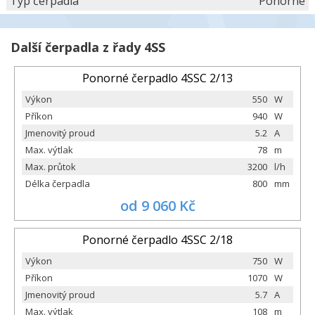
Typ čerpadla
Ponorné
Další čerpadla z řady 4SS
Ponorné čerpadlo 4SSC 2/13
Výkon
550
W
Příkon
940
W
Jmenovitý proud
5.2
A
Max. výtlak
78
m
Max. průtok
3200
l/h
Délka čerpadla
800
mm
od 9 060 Kč
Ponorné čerpadlo 4SSC 2/18
Výkon
750
W
Příkon
1070
W
Jmenovitý proud
5.7
A
Max. výtlak
108
m