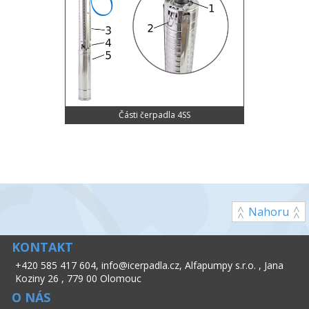
Části čerpadla 4SS
Nahoru
KONTAKT
+420 585 417 604
,
info@icerpadla.cz
,
Alfapumpy s.r.o.
,
Jana
Koziny 26
,
779 00 Olomouc
O NÁS