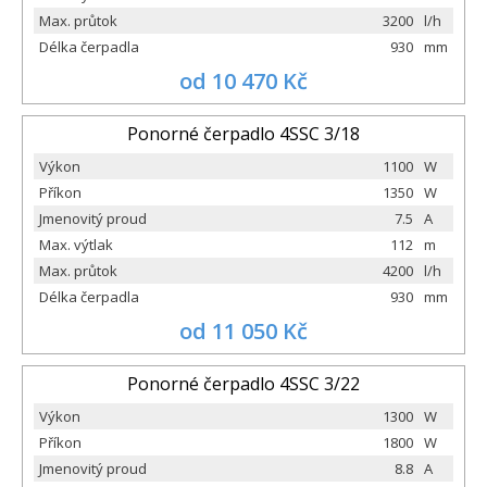
Max. průtok
3200
l/h
Délka čerpadla
930
mm
od 10 470 Kč
Ponorné čerpadlo 4SSC 3/18
Výkon
1100
W
Příkon
1350
W
Jmenovitý proud
7.5
A
Max. výtlak
112
m
Max. průtok
4200
l/h
Délka čerpadla
930
mm
od 11 050 Kč
Ponorné čerpadlo 4SSC 3/22
Výkon
1300
W
Příkon
1800
W
Jmenovitý proud
8.8
A