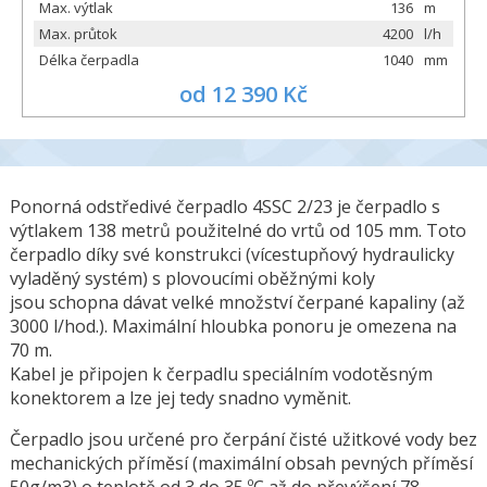
Max. výtlak
136
m
Max. průtok
4200
l/h
Délka čerpadla
1040
mm
od 12 390 Kč
Ponorná odstředivé čerpadlo 4SSC 2/23 je čerpadlo s
výtlakem 138 metrů použitelné do vrtů od 105 mm. Toto
čerpadlo díky své konstrukci (vícestupňový hydraulicky
vyladěný systém) s plovoucími oběžnými koly
jsou schopna dávat velké množství čerpané kapaliny (až
3000 l/hod.). Maximální hloubka ponoru je omezena na
70 m.
Kabel je připojen k čerpadlu speciálním vodotěsným
konektorem a lze jej tedy snadno vyměnit.
Čerpadlo jsou určené pro čerpání čisté užitkové vody bez
mechanických příměsí (maximální obsah pevných příměsí
50g/m3) o teplotě od 3 do 35 ºC až do převýšení 78