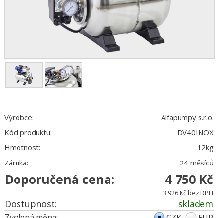
Výrobce:
Alfapumpy s.r.o.
Kód produktu:
DV40INOX
Hmotnost:
12
kg
Záruka:
24 měsíců
Doporučená cena:
4 750 Kč
3 926 Kč bez DPH
Dostupnost:
skladem
Zvolená měna:
CZK
EUR