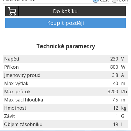
Do košíku
Koupit později
Technické parametry
Napětí
230
V
Příkon
800
W
Jmenovitý proud
3.8
A
Max. výtlak
40
m
Max. průtok
3200
l/h
Max. sací hloubka
7.5
m
Hmotnost
12
kg
Závit
1
G
Objem zásobníku
19
l