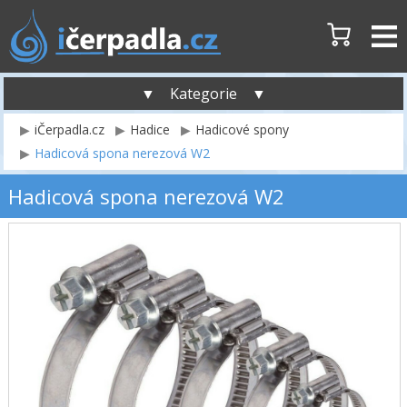
▼ Kategorie ▼
iČerpadla.cz
Hadice
Hadicové spony
Hadicová spona nerezová W2
Hadicová spona nerezová W2