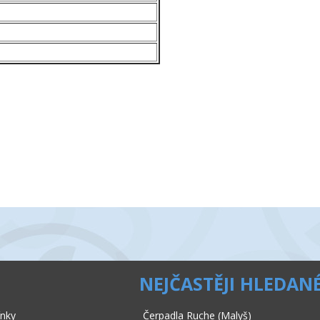
NEJČASTĚJI HLEDAN
nky
Čerpadla Ruche (Malyš)