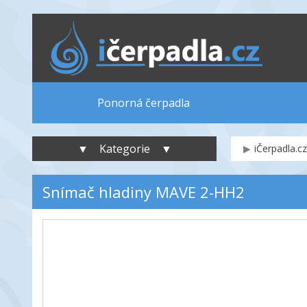
Ponorná čerpadla
▼ Kategorie ▼
iČerpadla.cz
Snímač hladiny MAVE 2-HH2