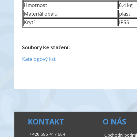
Hmotnost
0,4 kg
Materiál obalu
plast
Krytí
IP55
Soubory ke stažení:
Katalogový list
KONTAKT
O NÁS
+420 585 417 604
Obchodní podmí