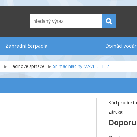
Zahradní čerpadla
Domácí vodár
Hladinové spínače
Snímač hladiny MAVE 2-HH2
Kód produktu
Záruka:
Doporu