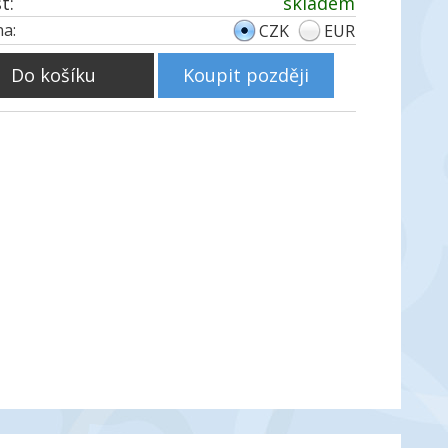
t:
skladem
a:
CZK
EUR
Do košíku
Koupit později