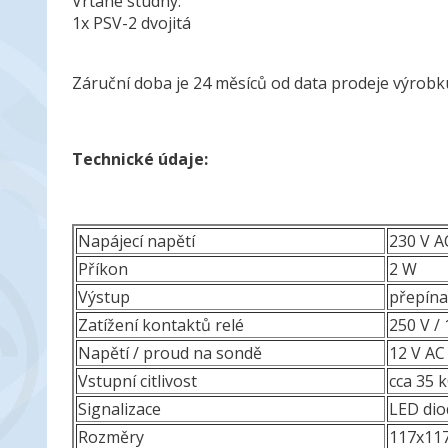
Vrtané studny:
1x PSV-2 dvojitá
Záruční doba je 24 měsíců od data prodeje výrobk
Technické údaje:
Napájecí napětí
230 V A
Příkon
2 W
Výstup
přepína
Zatížení kontaktů relé
250 V / 
Napětí / proud na sondě
12 V AC
Vstupní citlivost
cca 35
Signalizace
LED di
Rozměry
117x11