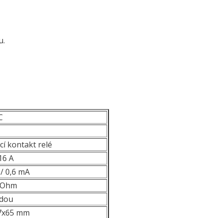
u.
C
cí kontakt relé
16 A
 / 0,6 mA
 kOhm
odou
7x65 mm