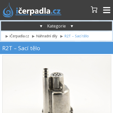
▼ Kategorie ▼
iČerpadla.cz
Náhradní díly
R2T – Sací tělo
R2T – Sací tělo