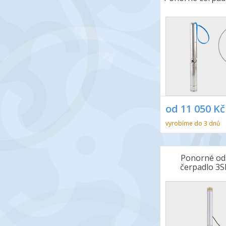
od 11 050 Kč
vyrobíme do 3 dnů
Ponorné od
čerpadlo 3