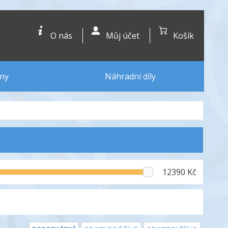
O nás
Můj účet
Košík
ny
Náhradní díly
12390 Kč