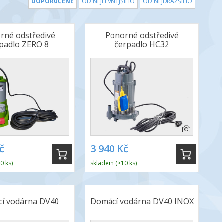
DOPORUČENÉ
OD NEJLEVNĚJŠÍHO
OD NEJDRAŽŠÍHO
rné odstředivé
Ponorné odstředivé
padlo ZERO 8
čerpadlo HC32
č
3 940 Kč
0 ks)
skladem (>10 ks)
í vodárna DV40
Domácí vodárna DV40 INOX