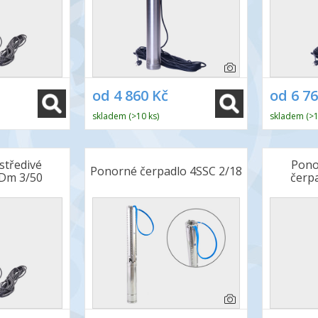
od 4 860 Kč
od 6 7
skladem (>10 ks)
skladem (>1
středivé
Pono
Ponorné čerpadlo 4SSC 2/18
SDm 3/50
čerp