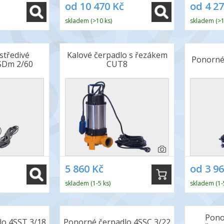
od 10 470 Kč
od 4 2
skladem (>10 ks)
skladem (>1
středivé
Kalové čerpadlo s řezákem
Ponorné 
5SDm 2/60
CUT8
5 860 Kč
od 3 9
skladem (1-5 ks)
skladem (1-
Pono
lo 4SST 3/18
Ponorné čerpadlo 4SSC 3/22