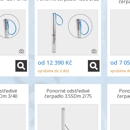
čerp
od 12 390 Kč
od 7 0
vyrobíme do 3 dnů
vyrobíme d
středivé
Ponorné odstředivé
Pono
SDm 3/40
čerpadlo 3.5SDm 2/75
čerpa