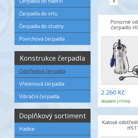
Čerpadla do nádrží
1
Čerpadla do vrtu
Ponorné od
Čerpadla do studny
čerpadlo H
Povrchová čerpadla
Konstrukce čerpadla
Odstředivá čerpadla
Vřetenová čerpadla
2 260 Kč
Vibrační čerpadla
skladem (>10 ks)
Doplňkový sortiment
Kalové odstředi
HS1
Hadice