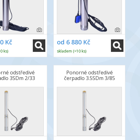
60 Kč
od 6 880 Kč
0 ks)
skladem (>10 ks)
rné odstředivé
Ponorné odstředivé
adlo 3SDm 2/33
čerpadlo 3.5SDm 3/85