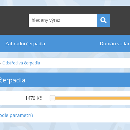
Zahradní čerpadla
Domácí vodár
Odstředivá čerpadla
čerpadla
1470 Kč
podle parametrů