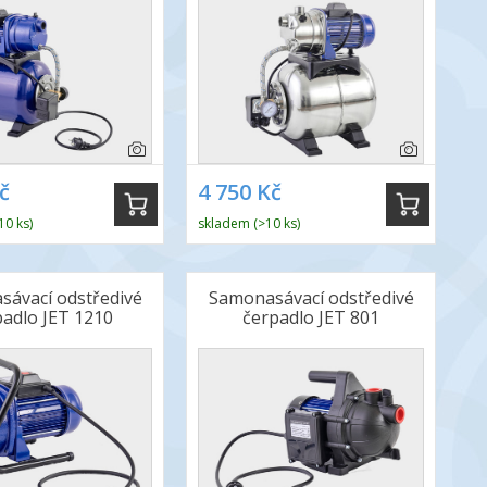
č
4 750 Kč
10 ks)
skladem (>10 ks)
ávací odstředivé
Samonasávací odstředivé
padlo JET 1210
čerpadlo JET 801