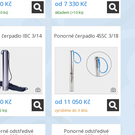
70 Kč
od 7 330 Kč
0 ks)
skladem (>10 ks)
čerpadlo IBC 3/14
Ponorné čerpadlo 4SSC 3/18
60 Kč
od 11 050 Kč
5 ks)
vyrobíme do 3 dnů
rné odstředivé
Ponorné odstředivé