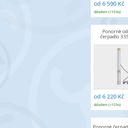
od 6 590 Kč
skladem (>10 ks)
Ponorné od
čerpadlo 3.
od 6 220 Kč
skladem (>10 ks)
Ponorné čerpad