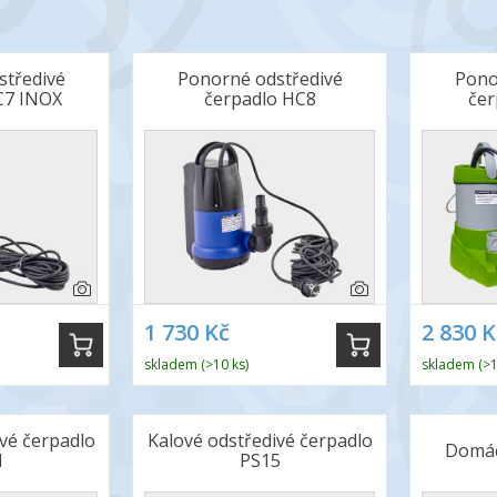
středivé
Ponorné odstředivé
Pono
C7 INOX
čerpadlo HC8
čer
1 730 Kč
2 830 K
skladem (>10 ks)
skladem (>1
vé čerpadlo
Kalové odstředivé čerpadlo
Domác
1
PS15