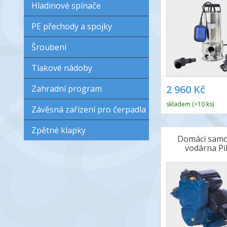
Hladinové spínače
PE přechody a spojky
Šroubení
Tlakové nádoby
2 960 Kč
Zahradní program
skladem (>10 ks)
Závěsná zařízení pro čerpadla
Zpětné klapky
Domácí samo
vodárna Pi