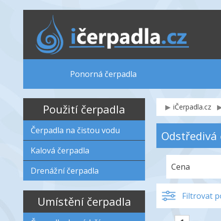
Ponorná čerpadla
Použití čerpadla
iČerpadla.cz
Čerpadla na čistou vodu
Odstředivá 
Kalová čerpadla
Cena
Drenážní čerpadla
Filtrovat 
Umístění čerpadla