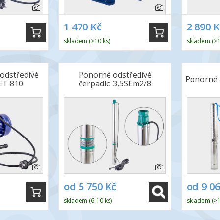
1 470 Kč
2 890 K
skladem (>10 ks)
skladem (>1
odstředivé
Ponorné odstředivé
Ponorné 
ET 810
čerpadlo 3,5SEm2/8
od 5 750 Kč
od 9 0
skladem (6-10 ks)
skladem (>1