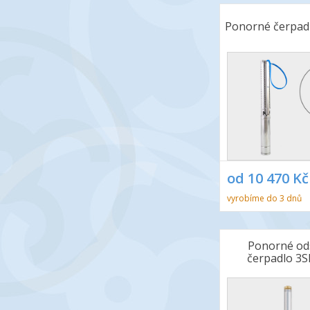
Ponorné čerpad
od 10 470 Kč
vyrobíme do 3 dnů
Ponorné od
čerpadlo 3