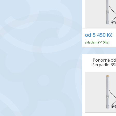
od 5 450 Kč
skladem (>10 ks)
Ponorné od
čerpadlo 3