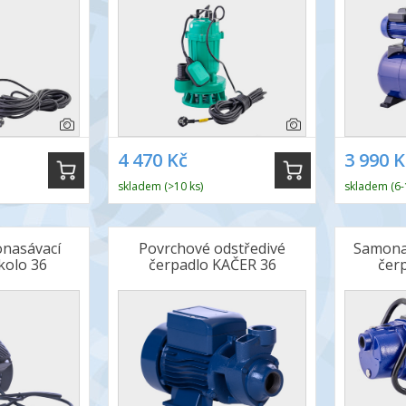
4 470 Kč
3 990 K
skladem (>10 ks)
skladem (6-
nasávací
Povrchové odstředivé
Samonas
kolo 36
čerpadlo KAČER 36
čer