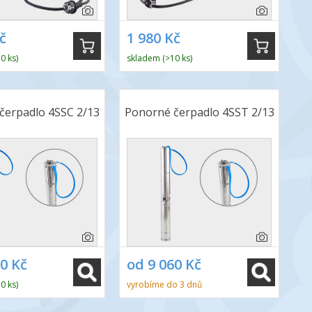
č
1 980 Kč
0 ks)
skladem (>10 ks)
čerpadlo 4SSC 2/13
Ponorné čerpadlo 4SST 2/13
60 Kč
od 9 060 Kč
0 ks)
vyrobíme do 3 dnů