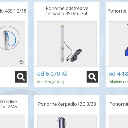
Ponorné odstředivé
lo 4SST 2/18
Ponorné č
čerpadlo 3SDm 2/60
od 6 070 Kč
od 4 1
skladem (>10 ks)
skladem (>1
středivé
Ponorné čerpadlo IBC 3/33
Ponorné 
SDm 2/45