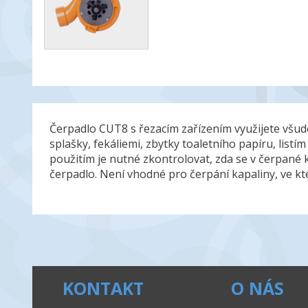
Čerpadlo CUT8 s řezacím zařízením využijete všude
splašky, fekáliemi, zbytky toaletního papíru, list
použitím je nutné zkontrolovat, zda se v čerpané
čerpadlo. Není vhodné pro čerpání kapaliny, ve k
KONTAKT
O NÁS