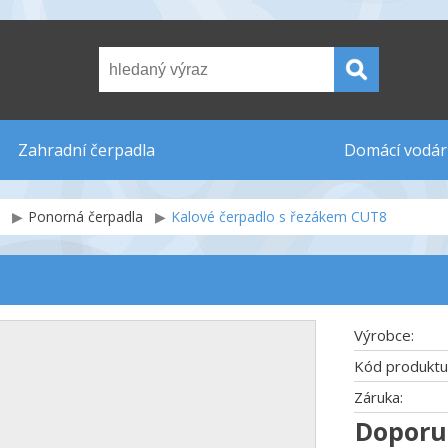
Zahradní čerpadla
Domácí vodár
Ponorná čerpadla
Kalové čerpadlo s řezákem CUT8
Výrobce:
Kód produktu
Záruka:
Doporu