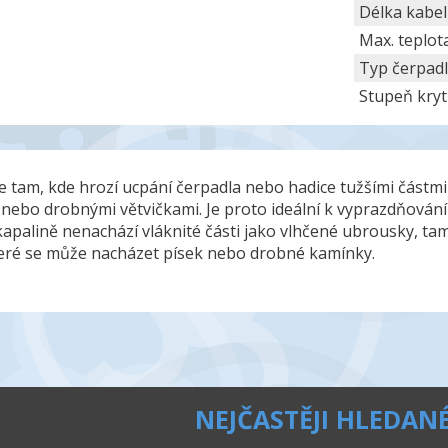
Délka kabe
Max. teplot
Typ čerpad
Stupeň kryt
 tam, kde hrozí ucpání čerpadla nebo hadice tužšími částmi
ím nebo drobnými větvičkami. Je proto ideální k vyprazdňování
 kapalině nenachází vláknité části jako vlhčené ubrousky, t
teré se může nacházet písek nebo drobné kamínky.
NEJČASTĚJI HLEDAN