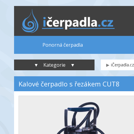
Ponorná čerpadla
▼ Kategorie ▼
iČerpadla.cz
Kalové čerpadlo s řezákem CUT8