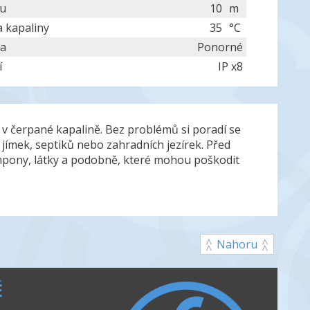
lu
10
m
a kapaliny
35
°C
la
Ponorné
í
IP x8
 v čerpané kapalině. Bez problémů si poradí se
 jímek, septiků nebo zahradních jezírek. Před
ampony, látky a podobně, které mohou poškodit
Nahoru
É