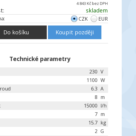
4 843 Kč bez DPH
t:
skladem
a:
CZK
EUR
Do košíku
Koupit později
Technické parametry
230
V
1100
W
proud
6.3
A
8
m
k
15000
l/h
7
m
15.7
kg
2
G