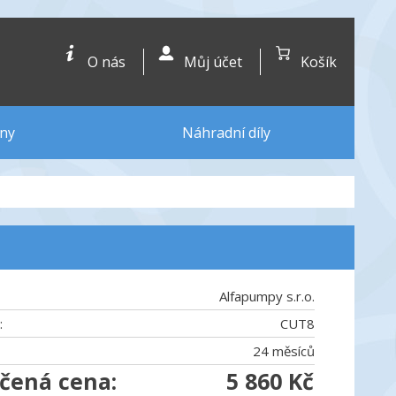
O nás
Můj účet
Košík
ny
Náhradní díly
Alfapumpy s.r.o.
:
CUT8
24 měsíců
čená cena:
5 860 Kč