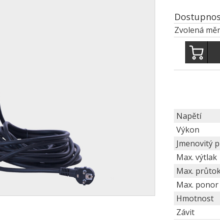
Dostupnos
Zvolená měn
Napětí
Výkon
Jmenovitý 
Max. výtlak
Max. průto
Max. ponor
Hmotnost
Závit