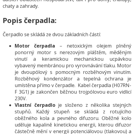
chaty a zahrady.
Popis čerpadla:
Čerpadlo se skládá ze dvou základních částí:
Motor čerpadla
– netoxickým olejem plněný
ponorný motor s nerezovým pláštěm, měděným
vinutí a keramickou mechanickou ucpávkou
vybavený membránou pro vyrovnávání tlaku. Motor
je dvoupólový s pomocným rozběhovým vinutím.
Rozběhový kondenzátor a tepelná ochrana je
umístěna přímo v čerpadle. Kabel čerpadla (H07RN-
F 3G1) je zakončen běžnou trojpólovou euro vidlicí
230V.
Vlastní čerpadlo
je složeno z několika stejných
stupňů. Každý stupeň se skládá z rotujícího
oběžného kola a pevného difuzoru. Oběžné kolo
uděluje kapalině kinetickou energii, kterou difuzor
částečně mění v energii potenciálovou (tlakovou) a