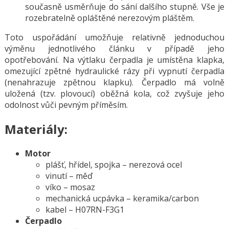
současně usměrňuje do sání dalšího stupně. Vše je
rozebratelně opláštěné nerezovým pláštěm.
Toto uspořádání umožňuje relativně jednoduchou
výměnu jednotlivého článku v případě jeho
opotřebování. Na výtlaku čerpadla je umístěna klapka,
omezující zpětné hydraulické rázy při vypnutí čerpadla
(nenahrazuje zpětnou klapku). Čerpadlo má volně
uložená (tzv. plovoucí) oběžná kola, což zvyšuje jeho
odolnost vůči pevným příměsím.
Materiály:
Motor
plášť, hřídel, spojka – nerezová ocel
vinutí – měď
víko – mosaz
mechanická ucpávka – keramika/carbon
kabel – H07RN-F3G1
Čerpadlo