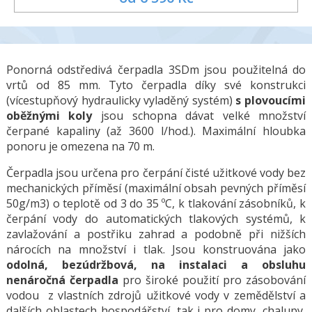
Ponorná odstředivá čerpadla 3SDm jsou použitelná do
vrtů od 85 mm. Tyto čerpadla díky své konstrukci
(vícestupňový hydraulicky vyladěný systém)
s plovoucími
oběžnými koly
jsou schopna dávat velké množství
čerpané kapaliny (až 3600 l/hod.). Maximální hloubka
ponoru je omezena na 70 m.
Čerpadla jsou určena pro čerpání čisté užitkové vody bez
mechanických příměsí (maximální obsah pevných příměsí
50g/m3) o teplotě od 3 do 35 ºC, k tlakování zásobníků, k
čerpání vody do automatických tlakových systémů, k
zavlažování a postřiku zahrad a podobně při nižších
nárocích na množství i tlak. Jsou konstruována jako
odolná, bezúdržbová, na instalaci a obsluhu
nenáročná čerpadla
pro široké použití pro zásobování
vodou z vlastních zdrojů užitkové vody v zemědělství a
dalších oblastech hospodářství, tak i pro domy, chalupy,