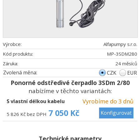
Výrobce:
Alfapumpy s.r.o.
Kód produktu:
MP-3SDM280
Záruka:
24 měsíců
Zvolená měna:
CZK
EUR
Ponorné odstředivé čerpadlo 3SDm 2/80
nabízíme v těchto variantách:
Vyrobíme do 3 dnů
S vlastní délkou kabelu
7 050 Kč
Konfigurovat
5 826 Kč bez DPH
Technické parametry