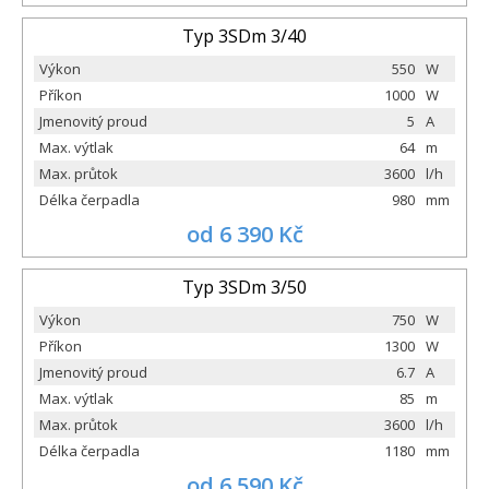
Typ 3SDm 3/40
Výkon
550
W
Příkon
1000
W
Jmenovitý proud
5
A
Max. výtlak
64
m
Max. průtok
3600
l/h
Délka čerpadla
980
mm
od 6 390 Kč
Typ 3SDm 3/50
Výkon
750
W
Příkon
1300
W
Jmenovitý proud
6.7
A
Max. výtlak
85
m
Max. průtok
3600
l/h
Délka čerpadla
1180
mm
od 6 590 Kč