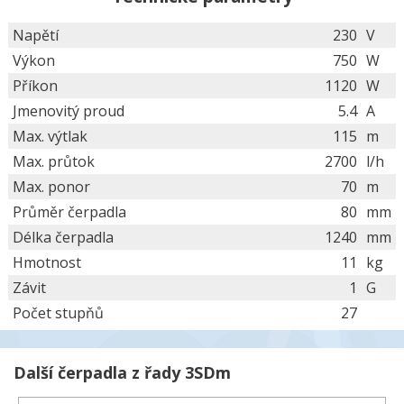
Napětí
230
V
Výkon
750
W
Příkon
1120
W
Jmenovitý proud
5.4
A
Max. výtlak
115
m
Max. průtok
2700
l/h
Max. ponor
70
m
Průměr čerpadla
80
mm
Délka čerpadla
1240
mm
Hmotnost
11
kg
Závit
1
G
Počet stupňů
27
Další čerpadla z řady 3SDm