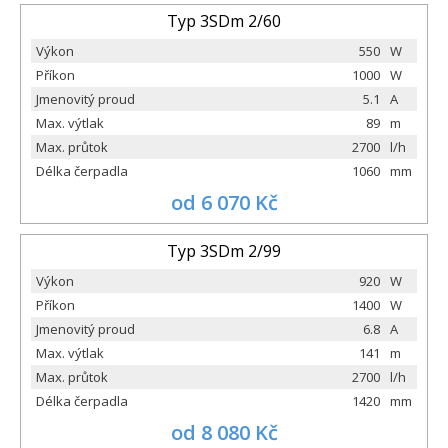
Typ 3SDm 2/60
Výkon
550
W
Příkon
1000
W
Jmenovitý proud
5.1
A
Max. výtlak
89
m
Max. průtok
2700
l/h
Délka čerpadla
1060
mm
od 6 070 Kč
Typ 3SDm 2/99
Výkon
920
W
Příkon
1400
W
Jmenovitý proud
6.8
A
Max. výtlak
141
m
Max. průtok
2700
l/h
Délka čerpadla
1420
mm
od 8 080 Kč