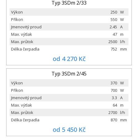
Typ 3SDm 2/33
Výkon
250
W
Příkon
550
W
Jmenovitý proud
2.45
A
Max. výtlak
47
m
Max. průtok
2500
l/h
Délka čerpadla
752
mm
od 4 270 Kč
Typ 3SDm 2/45
Výkon
370
W
Příkon
700
W
Jmenovitý proud
3.3
A
Max. výtlak
64
m
Max. průtok
2700
l/h
Délka čerpadla
870
mm
od 5 450 Kč