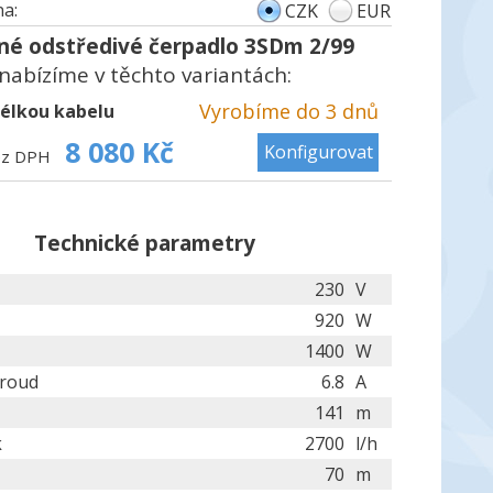
a:
CZK
EUR
né odstředivé čerpadlo 3SDm 2/99
nabízíme v těchto variantách:
Vyrobíme do 3 dnů
délkou kabelu
8 080 Kč
Konfigurovat
ez DPH
Technické parametry
230
V
920
W
1400
W
proud
6.8
A
141
m
k
2700
l/h
70
m