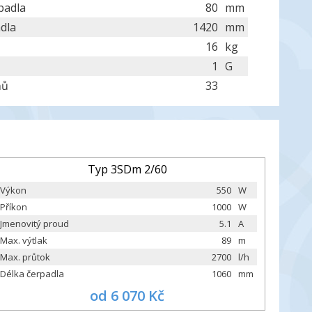
padla
80
mm
dla
1420
mm
16
kg
1
G
ňů
33
Typ 3SDm 2/60
Výkon
550
W
Příkon
1000
W
Jmenovitý proud
5.1
A
Max. výtlak
89
m
Max. průtok
2700
l/h
Délka čerpadla
1060
mm
od 6 070 Kč