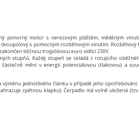
ný ponorný motor s nerezovým pláštěm, měděným vinut
e dvoupólový s pomocným rozběhovým vinutím. Rozběhový k
 zakončen běžnou trojpólovou euro vidlicí 230V.
jných stupňů. Každý stupeň se skládá z rotujícího oběžné
or částečně mění v energii potenciálovou (tlakovou) a so
.
výměnu jednotlivého článku v případě jeho opotřebování. N
nahrazuje zpětnou klapku). Čerpadlo má volně uložená (tzv.