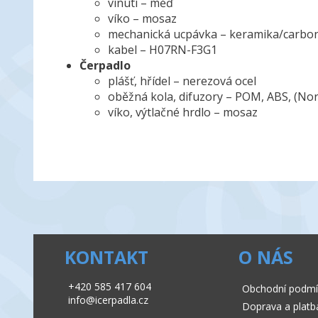
vinutí – měď
víko – mosaz
mechanická ucpávka – keramika/carbo
kabel – H07RN-F3G1
Čerpadlo
plášť, hřídel – nerezová ocel
oběžná kola, difuzory – POM, ABS, (Nor
víko, výtlačné hrdlo – mosaz
KONTAKT
O NÁS
+420 585 417 604
Obchodní podmí
info@icerpadla.cz
Doprava a platb