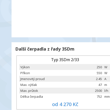
Další čerpadla z řady 3SDm
Typ 3SDm 2/33
Výkon
250
W
Příkon
550
W
Jmenovitý proud
2.45
A
Max. výtlak
47
m
Max. průtok
2500
l/h
Délka čerpadla
752
mm
od 4 270 Kč