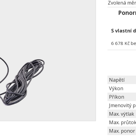
Zvolená měn
Ponor
S vlastní 
6 678 Kč b
Napětí
Výkon
Příkon
Jmenovitý 
Max. výtlak
Max. průto
Max. ponor