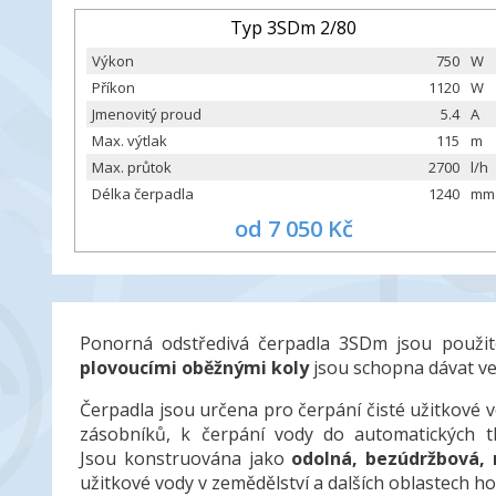
Typ 3SDm 2/80
Výkon
750
W
Příkon
1120
W
Jmenovitý proud
5.4
A
Max. výtlak
115
m
Max. průtok
2700
l/h
Délka čerpadla
1240
mm
od 7 050 Kč
Ponorná odstředivá čerpadla 3SDm jsou použite
plovoucími oběžnými koly
jsou schopna dávat ve
Čerpadla jsou určena pro čerpání čisté užitkové 
zásobníků, k čerpání vody do automatických tl
Jsou konstruována jako
odolná, bezúdržbová, 
užitkové vody v zemědělství a dalších oblastech ho