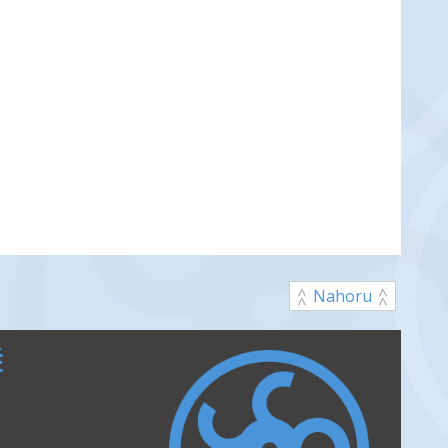
Nahoru
É