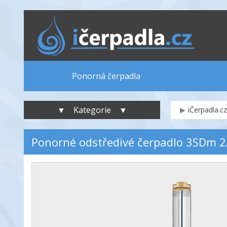
Ponorná čerpadla
▼ Kategorie ▼
iČerpadla.cz
Ponorné odstředivé čerpadlo 3SDm 2