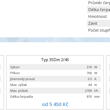
Průměr čer
Délka čerpa
Hmotnost
Závit
Počet stup
Typ 3SDm 2/45
Výkon
370
W
Příkon
700
W
Jmenovitý proud
3.3
A
Max. výtlak
64
m
Max. průtok
2700
l/h
Délka čerpadla
870
mm
od 5 450 Kč