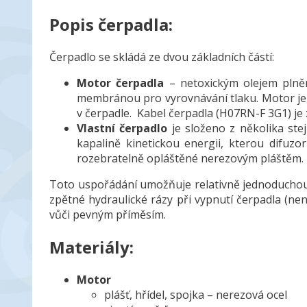
Popis čerpadla:
Čerpadlo se skládá ze dvou základních částí:
Motor čerpadla
– netoxickým olejem plně
membránou pro vyrovnávání tlaku. Motor j
v čerpadle. Kabel čerpadla (H07RN-F 3G1) je
Vlastní čerpadlo
je složeno z několika ste
kapalině kinetickou energii, kterou difuz
rozebratelně opláštěné nerezovým pláštěm
Toto uspořádání umožňuje relativně jednoduchou 
zpětné hydraulické rázy při vypnutí čerpadla (ne
vůči pevným příměsím.
Materiály:
Motor
plášť, hřídel, spojka – nerezová ocel