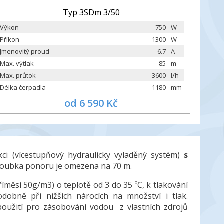
Typ 3SDm 3/50
Výkon
750
W
Příkon
1300
W
Jmenovitý proud
6.7
A
Max. výtlak
85
m
Max. průtok
3600
l/h
Délka čerpadla
1180
mm
od 6 590 Kč
ci (vícestupňový hydraulicky vyladěný systém)
s
hloubka ponoru je omezena na 70 m.
měsí 50g/m3) o teplotě od 3 do 35 ºC, k tlakování
dobně při nižších nárocích na množství i tlak.
oužití pro zásobování vodou z vlastních zdrojů