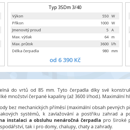
Typ 3SDm 3/40
Výkon
550
W
Příkon
1000
W
Jmenovitý proud
5
A
Max. výtlak
64
m
Max. průtok
3600
l/h
Délka čerpadla
980
mm
od 6 390 Kč
lná do vrtů od 85 mm. Tyto čerpadla díky své konstruk
lké množství čerpané kapaliny (až 3600 l/hod.). Maximální 
vody bez mechanických příměsí (maximální obsah pevných pří
akových systémů, k zavlažování a postřiku zahrad a po
na instalaci a obsluhu nenáročná čerpadla
pro široké p
spodářství, tak i pro domy, chalupy, chaty a zahrady.