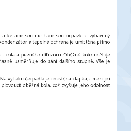
í a keramickou mechanickou ucpávkou vybavený
ondenzátor a tepelná ochrana je umístěna přímo
ho kola a pevného difuzoru. Oběžné kolo uděluje
učasně usměrňuje do sání dalšího stupně. Vše je
a výtlaku čerpadla je umístěna klapka, omezující
 plovoucí) oběžná kola, což zvyšuje jeho odolnost