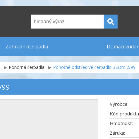
Zahradní čerpadla
Domácí vodár
Ponorná čerpadla
Ponorné odstředivé čerpadlo 3SDm 2/99
/99
Výrobce:
Kód produktu
Hmotnost:
Záruka: