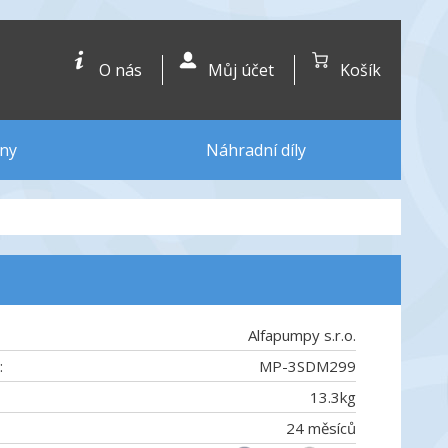
O nás
Můj účet
Košík
ny
Náhradní díly
Alfapumpy s.r.o.
:
MP-3SDM299
13.3
kg
24 měsíců