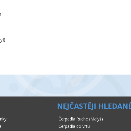
n
yl)
NEJČASTĚJI HLEDAN
nky
Čerpadla Ruche (Malyš)
a
Čerpadla do vrtu