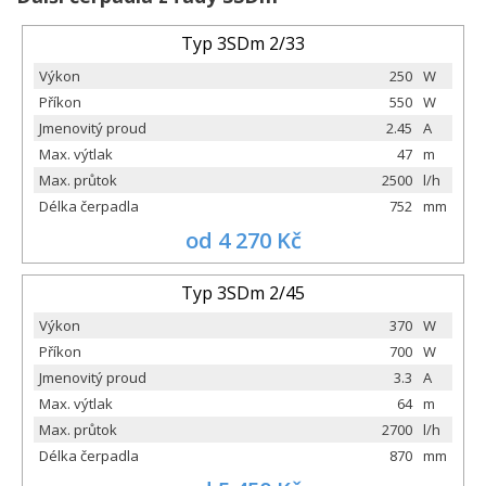
Typ 3SDm 2/33
Výkon
250
W
Příkon
550
W
Jmenovitý proud
2.45
A
Max. výtlak
47
m
Max. průtok
2500
l/h
Délka čerpadla
752
mm
od 4 270 Kč
Typ 3SDm 2/45
Výkon
370
W
Příkon
700
W
Jmenovitý proud
3.3
A
Max. výtlak
64
m
Max. průtok
2700
l/h
Délka čerpadla
870
mm