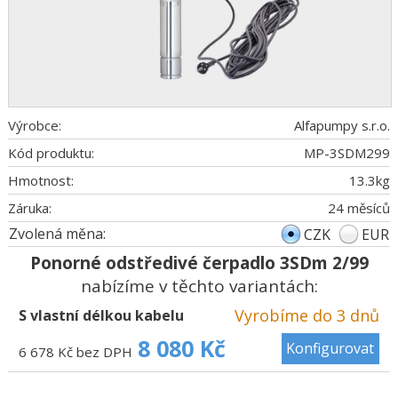
Výrobce:
Alfapumpy s.r.o.
Kód produktu:
MP-3SDM299
Hmotnost:
13.3
kg
Záruka:
24 měsíců
Zvolená měna:
CZK
EUR
Ponorné odstředivé čerpadlo 3SDm 2/99
nabízíme v těchto variantách:
Vyrobíme do 3 dnů
S vlastní délkou kabelu
8 080 Kč
Konfigurovat
6 678 Kč bez DPH