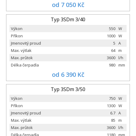
od 7 050 Kč
Typ 3SDm 3/40
Výkon
550
W
Příkon
1000
W
Jmenovitý proud
5
A
Max. výtlak
64
m
Max. průtok
3600
l/h
Délka čerpadla
980
mm
od 6 390 Kč
Typ 3SDm 3/50
Výkon
750
W
Příkon
1300
W
Jmenovitý proud
6.7
A
Max. výtlak
85
m
Max. průtok
3600
l/h
Délka čerpadla
1180
mm