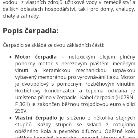
vodou z vlastních zdrojů užitkové vody v zemědělství a
dalších oblastech hospodářství, tak i pro domy, chalupy,
chaty a zahrady.
Popis čerpadla:
Čerpadlo se skládá ze dvou základních částí:
Motor čerpadla
– netoxickým olejem plněný
ponorný motor s nerezovým pláštěm, měděným
vinutí a keramickou mechanickou ucpávkou
vybavený membránou pro vyrovnávání tlaku. Motor
je dvoupólový s pomocným rozběhovým vinutím.
Rozběhový kondenzátor a tepelná ochrana je
umístěna přímo v čerpadle. Kabel čerpadla (H07RN-
F 3G1) je zakončen běžnou trojpólovou euro vidlicí
230V.
Vlastní čerpadlo
je složeno z několika stejných
stupňů. Každý stupeň se skládá z rotujícího
oběžného kola a pevného difuzoru. Oběžné kolo
uděluje kapalině kinetickou energii, kterou difuzor