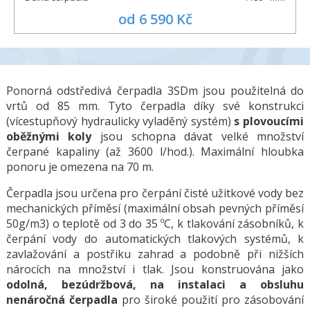
od 6 590 Kč
Ponorná odstředivá čerpadla 3SDm jsou použitelná do
vrtů od 85 mm. Tyto čerpadla díky své konstrukci
(vícestupňový hydraulicky vyladěný systém)
s plovoucími
oběžnými koly
jsou schopna dávat velké množství
čerpané kapaliny (až 3600 l/hod.). Maximální hloubka
ponoru je omezena na 70 m.
Čerpadla jsou určena pro čerpání čisté užitkové vody bez
mechanických příměsí (maximální obsah pevných příměsí
50g/m3) o teplotě od 3 do 35 ºC, k tlakování zásobníků, k
čerpání vody do automatických tlakových systémů, k
zavlažování a postřiku zahrad a podobně při nižších
nárocích na množství i tlak. Jsou konstruována jako
odolná, bezúdržbová, na instalaci a obsluhu
nenáročná čerpadla
pro široké použití pro zásobování