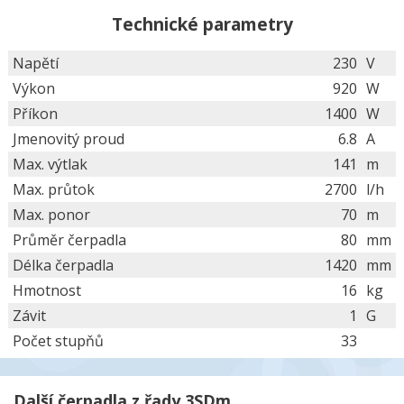
Technické parametry
Napětí
230
V
Výkon
920
W
Příkon
1400
W
Jmenovitý proud
6.8
A
Max. výtlak
141
m
Max. průtok
2700
l/h
Max. ponor
70
m
Průměr čerpadla
80
mm
Délka čerpadla
1420
mm
Hmotnost
16
kg
Závit
1
G
Počet stupňů
33
Další čerpadla z řady 3SDm