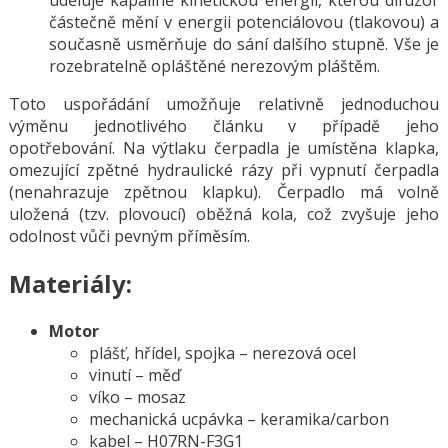
částečně mění v energii potenciálovou (tlakovou) a
současně usměrňuje do sání dalšího stupně. Vše je
rozebratelně opláštěné nerezovým pláštěm.
Toto uspořádání umožňuje relativně jednoduchou
výměnu jednotlivého článku v případě jeho
opotřebování. Na výtlaku čerpadla je umístěna klapka,
omezující zpětné hydraulické rázy při vypnutí čerpadla
(nenahrazuje zpětnou klapku). Čerpadlo má volně
uložená (tzv. plovoucí) oběžná kola, což zvyšuje jeho
odolnost vůči pevným příměsím.
Materiály:
Motor
plášť, hřídel, spojka – nerezová ocel
vinutí – měď
víko – mosaz
mechanická ucpávka – keramika/carbon
kabel – H07RN-F3G1