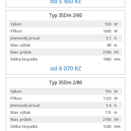
od 5 450 Kč
Typ 3SDm 2/60
Výkon
550
W
Příkon
1000
W
Jmenovitý proud
5.1
A
Max. výtlak
89
m
Max. průtok
2700
l/h
Délka čerpadla
1060
mm
od 6 070 Kč
Typ 3SDm 2/80
Výkon
750
W
Příkon
1120
W
Jmenovitý proud
5.4
A
Max. výtlak
115
m
Max. průtok
2700
l/h
Délka čerpadla
1240
mm