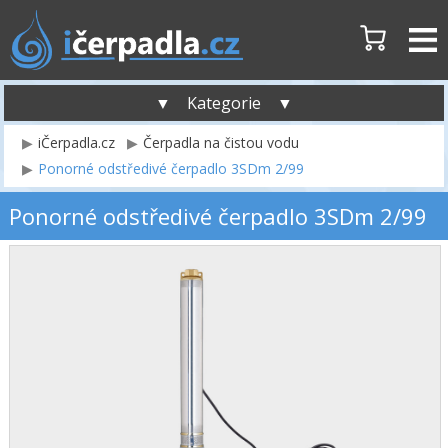
▼ Kategorie ▼
iČerpadla.cz
Čerpadla na čistou vodu
Ponorné odstředivé čerpadlo 3SDm 2/99
Ponorné odstředivé čerpadlo 3SDm 2/99