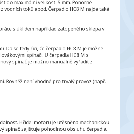
stic o maximální velikosti 5 mm. Ponorné
, z vodních toků apod. Čerpadlo HC8 M najde také
práce s úklidem například zatopeného sklepa v
. Dá se tedy říci, že čerpadlo HC8 M je možné
 plovákovými spínači. U čerpadla HC8 M s
nový spínač je možno manuálně vyřadit z
i. Rovněž není vhodné pro trvalý provoz (např.
odolnost. Hřídel motoru je utěsněna mechanickou
ý spínač zajišťuje pohodlnou obsluhu čerpadla.