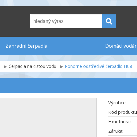
Zahradní čerpadla
Domácí vodár
Čerpadla na čistou vodu
Ponorné odstředivé čerpadlo HC8
Výrobce:
Kód produktu
Hmotnost:
Záruka: