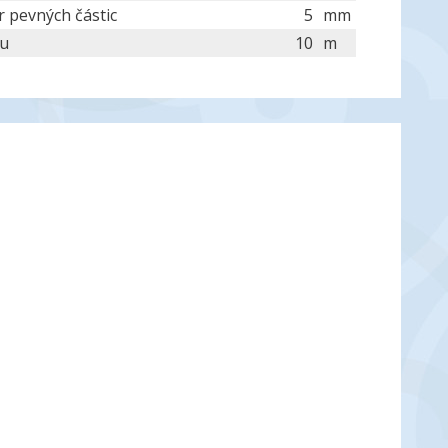
 pevných částic
5
mm
lu
10
m