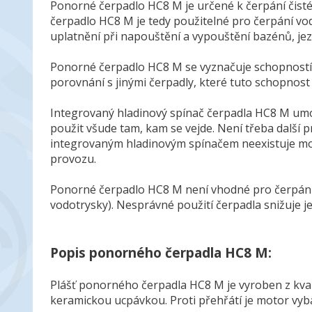
Ponorné čerpadlo HC8 M je určené k čerpání čisté
čerpadlo HC8 M je tedy použitelné pro čerpání vo
uplatnění při napouštění a vypouštění bazénů, jezí
Ponorné čerpadlo HC8 M se vyznačuje schopností 
porovnání s jinými čerpadly, které tuto schopnost
Integrovaný hladinový spínač čerpadla HC8 M umož
použit všude tam, kam se vejde. Není třeba další 
integrovaným hladinovým spínačem neexistuje mož
provozu.
Ponorné čerpadlo HC8 M není vhodné pro čerpání z
vodotrysky). Nesprávné použití čerpadla snižuje 
Popis ponorného čerpadla HC8 M:
Plášť ponorného čerpadla HC8 M je vyroben z kval
keramickou ucpávkou. Proti přehřátí je motor vyb