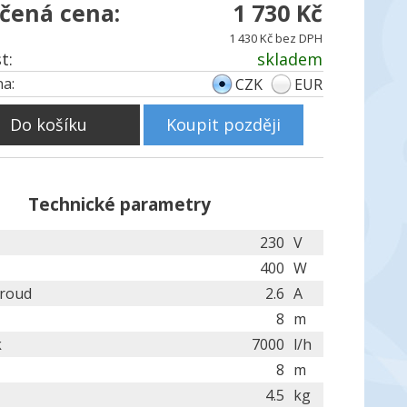
čená cena:
1 730 Kč
1 430 Kč bez DPH
t:
skladem
a:
CZK
EUR
Do košíku
Koupit později
Technické parametry
230
V
400
W
proud
2.6
A
8
m
k
7000
l/h
8
m
4.5
kg