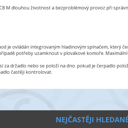
HC8 M dlouhou životnost a bezproblémový provoz při správ
!
od je ovládán integrovaným hladinovým spínačem, který čerp
v případě potřeby uzamknout v plovákové komoře. Maximální
ěsí za držadlo nebo se položí na dno. pokud je čerpadlo pol
dlo častěji kontrolovat.
NEJČASTĚJI HLEDAN