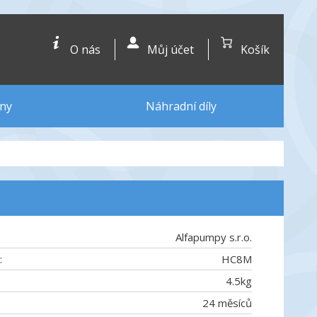
O nás
Můj účet
Košík
ny
Náhradní díly
Alfapumpy s.r.o.
:
HC8M
4.5
kg
24 měsíců