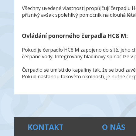
Všechny uvedené vlastnosti propůjčují čerpadlu 
příznivý avšak spolehlivý pomocník na dlouhá léta
Ovládání ponorného čerpadla HC8 M:
Pokud je čerpadlo HC8 M zapojeno do sítě, jeho ch
čerpané vody. Integrovaný hladinový spínač lze 
Čerpadlo se umístí do kapaliny tak, že se buď zav
Pokud nastanou takovéto okolnosti, je nutné čerpa
KONTAKT
O NÁS