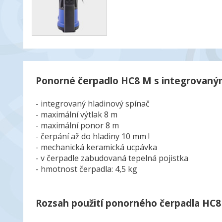
Ponorné čerpadlo HC8 M s integrovaným
- integrovaný hladinový spínač
- maximální výtlak 8 m
- maximální ponor 8 m
- čerpání až do hladiny 10 mm !
- mechanická keramická ucpávka
- v čerpadle zabudovaná tepelná pojistka
- hmotnost čerpadla: 4,5 kg
Rozsah použití ponorného čerpadla HC8