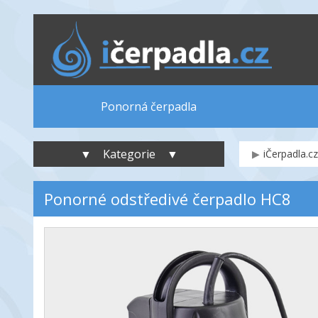
Ponorná čerpadla
▼ Kategorie ▼
iČerpadla.cz
Ponorné odstředivé čerpadlo HC8