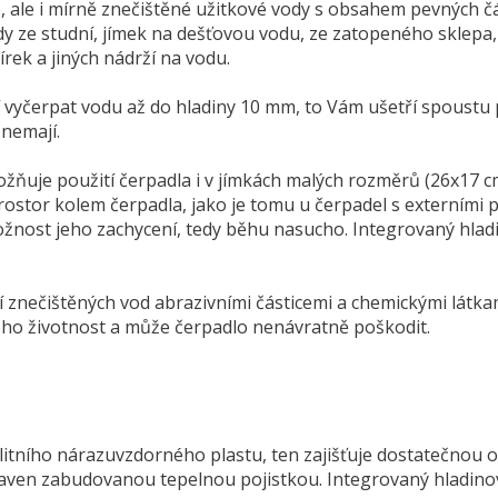
, ale i mírně znečištěné užitkové vody s obsahem pevných čá
dy ze studní, jímek na dešťovou vodu, ze zatopeného sklepa
rek a jiných nádrží na vodu.
vyčerpat vodu až do hladiny 10 mm, to Vám ušetří spoustu 
 nemají.
ňuje použití čerpadla i v jímkách malých rozměrů (26x17 cm)
prostor kolem čerpadla, jako je tomu u čerpadel s externími
nost jeho zachycení, tedy běhu nasucho. Integrovaný hladi
nečištěných vod abrazivními částicemi a chemickými látkam
jeho životnost a může čerpadlo nenávratně poškodit.
itního nárazuvzdorného plastu, ten zajišťuje dostatečnou 
aven zabudovanou tepelnou pojistkou. Integrovaný hladinov