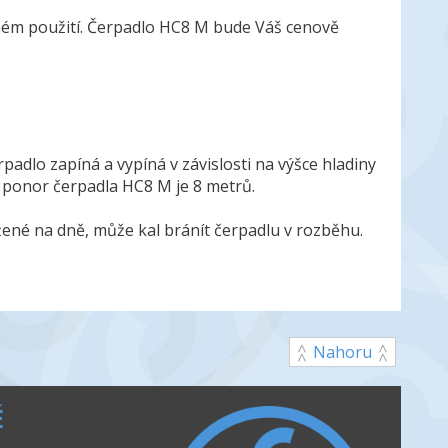
ném použití. Čerpadlo HC8 M bude Váš cenově
adlo zapíná a vypíná v závislosti na výšce hladiny
 ponor čerpadla HC8 M je 8 metrů.
ožené na dně, může kal bránít čerpadlu v rozběhu.
Nahoru
É