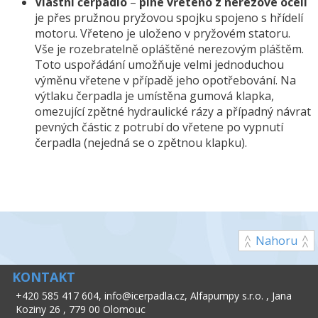
Vlastní čerpadlo
–
plné
vřeteno z nerezové oceli
je přes pružnou pryžovou spojku spojeno s hřídelí
motoru. Vřeteno je uloženo v pryžovém statoru.
Vše je rozebratelně opláštěné nerezovým pláštěm.
Toto uspořádání umožňuje velmi jednoduchou
výměnu vřetene v případě jeho opotřebování. Na
výtlaku čerpadla je umístěna gumová klapka,
omezující zpětné hydraulické rázy a případný návrat
pevných částic z potrubí do vřetene po vypnutí
čerpadla (nejedná se o zpětnou klapku).
Nahoru
KONTAKT
+420 585 417 604
,
info@icerpadla.cz
,
Alfapumpy s.r.o.
,
Jana
Koziny 26
,
779 00 Olomouc