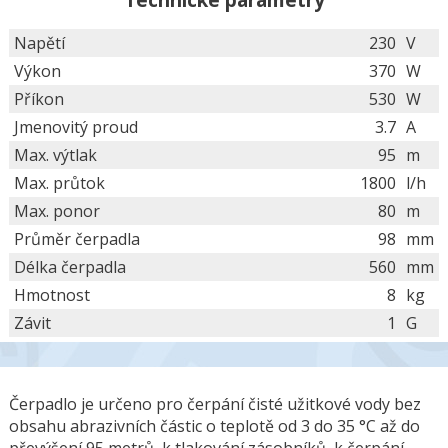
Technické parametry
Napětí
230
V
Výkon
370
W
Příkon
530
W
Jmenovitý proud
3.7
A
Max. výtlak
95
m
Max. průtok
1800
l/h
Max. ponor
80
m
Průměr čerpadla
98
mm
Délka čerpadla
560
mm
Hmotnost
8
kg
Závit
1
G
Čerpadlo je určeno pro čerpání čisté užitkové vody bez
obsahu abrazivních částic o teplotě od 3 do 35 °C až do
převýšení 95 metrů, k tlakování zásobníků, k čerpání