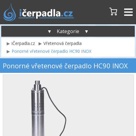
▼ Kategorie ▼
iČerpadla.cz
Vřetenová čerpadla
Ponorné vřetenové čerpadlo HC90 INOX
Ponorné vřetenové čerpadlo HC90 INOX