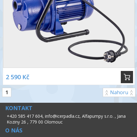
2 590 Kč
1
Nahoru
KONTAKT
+420 585 417 604
,
info@icerpadla.cz
,
Alfapumpy s.r.o.
,
Jana
Koziny 26
,
779 00 Olomouc
O NÁS