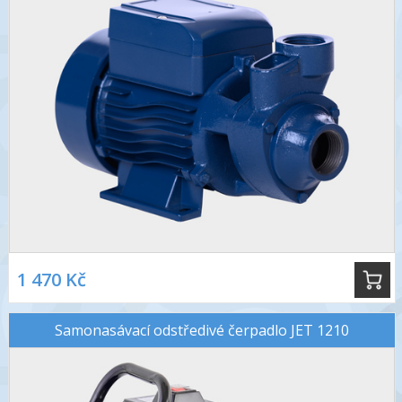
1 470 Kč
Samonasávací odstředivé čerpadlo JET 1210