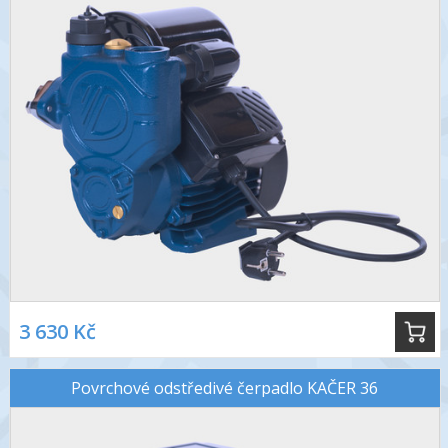
3 630 Kč
Povrchové odstředivé čerpadlo KAČER 36