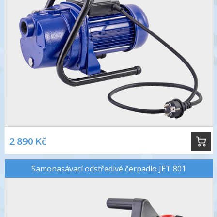
2 890 Kč
Samonasávací odstředivé čerpadlo JET 801