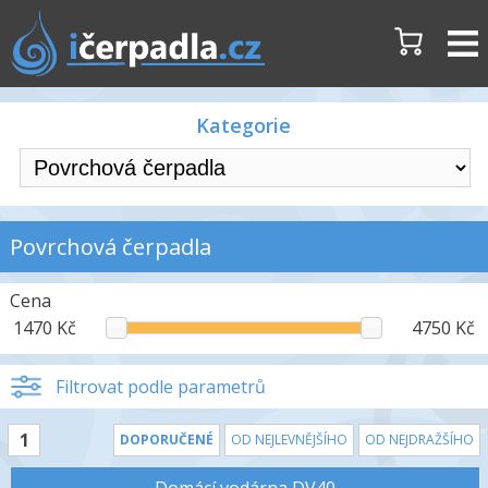
Kategorie
Povrchová čerpadla
Cena
1470 Kč
4750 Kč
Filtrovat podle parametrů
1
DOPORUČENÉ
OD NEJLEVNĚJŠÍHO
OD NEJDRAŽŠÍHO