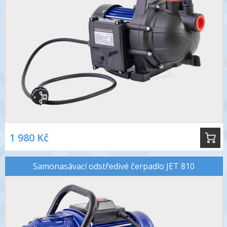
1 980 Kč
Samonasávací odstředivé čerpadlo JET 810