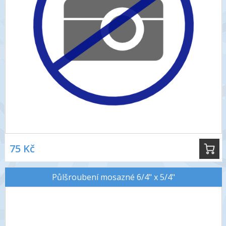
75 Kč
Půlšroubení mosazné 6/4" x 5/4"