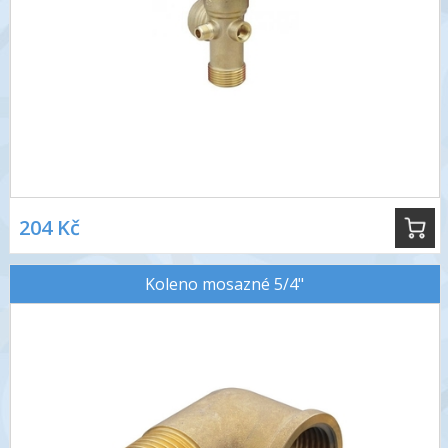
204 Kč
Koleno mosazné 5/4"