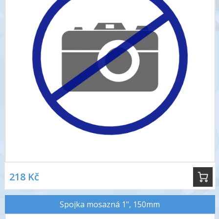
218 Kč
Spojka mosazná 1", 150mm