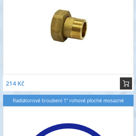
214 Kč
Radiátorové šroubení 1" rohové ploché mosazné