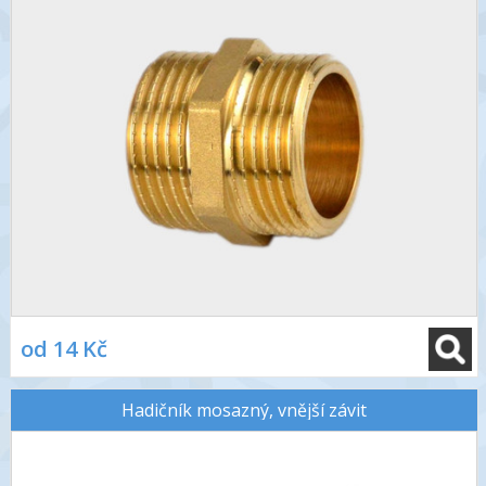
od 14 Kč
Hadičník mosazný, vnější závit