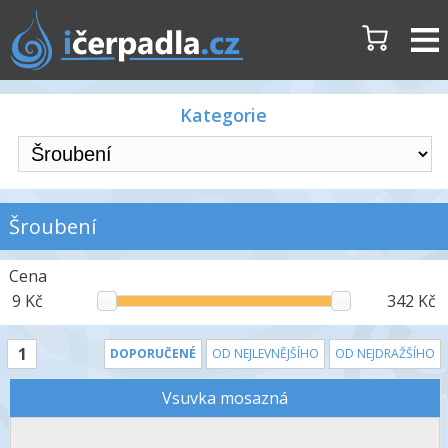
Kategorie
Šroubení
Cena
9 Kč
342 Kč
1
DOPORUČENÉ
OD NEJLEVNĚJŠÍHO
OD NEJDRAŽŠÍHO
Vsuvka mosazná