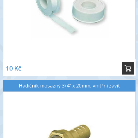
10 Kč
Hadičník mosazný 3/4" x 20mm, vnitřní závit