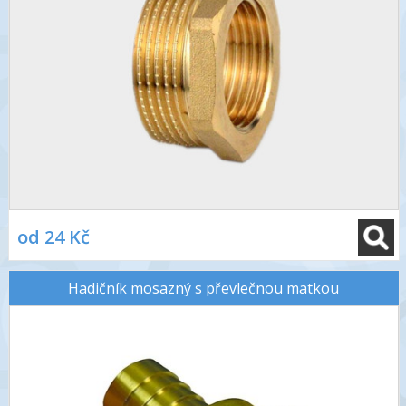
od 24 Kč
Hadičník mosazný s převlečnou matkou