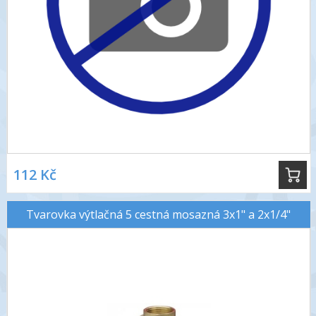
112 Kč
Tvarovka výtlačná 5 cestná mosazná 3x1" a 2x1/4"