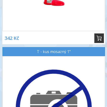
342 Kč
T - kus mosazný 1"