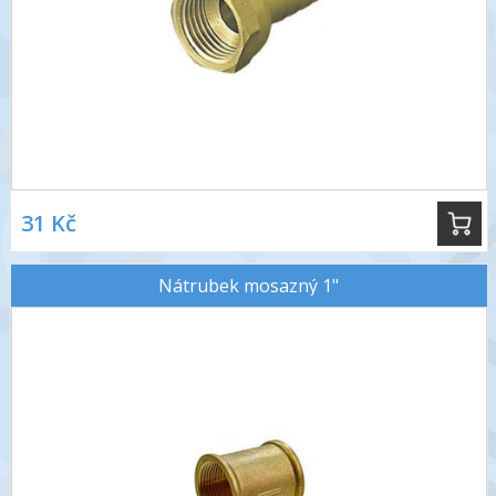
31 Kč
Nátrubek mosazný 1"