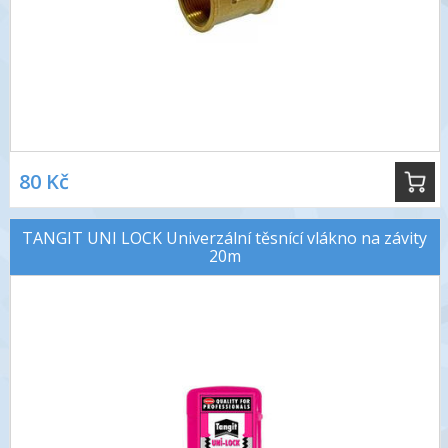
80 Kč
TANGIT UNI LOCK Univerzální těsnící vlákno na závity
20m