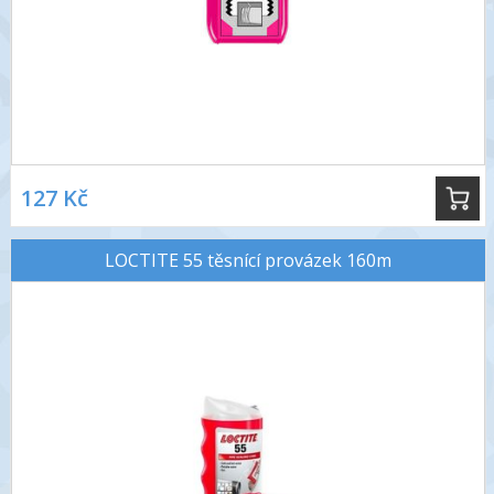
127 Kč
LOCTITE 55 těsnící provázek 160m