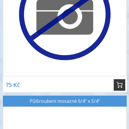
75 Kč
Půlšroubení mosazné 6/4" x 5/4"