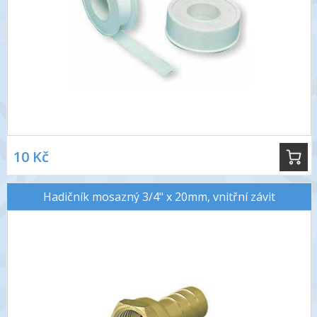
10 Kč
Hadičník mosazný 3/4" x 20mm, vnitřní závit