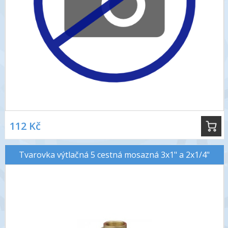
112 Kč
Tvarovka výtlačná 5 cestná mosazná 3x1" a 2x1/4"