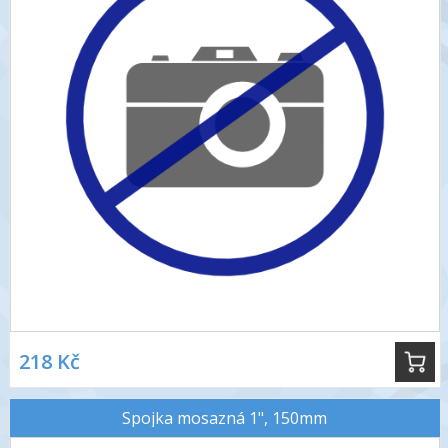
218 Kč
Spojka mosazná 1", 150mm