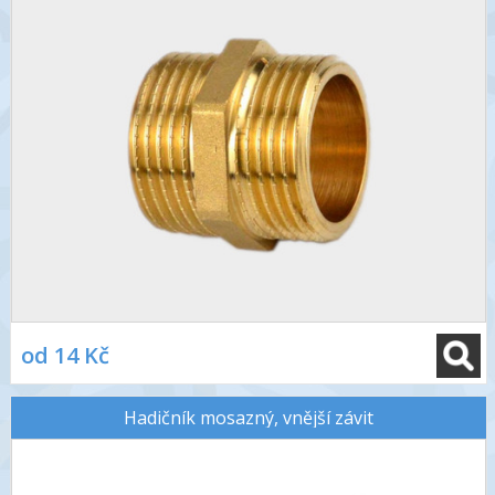
od 14 Kč
Hadičník mosazný, vnější závit