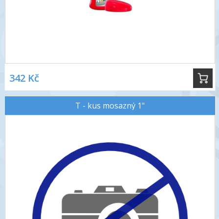
342 Kč
T - kus mosazný 1"