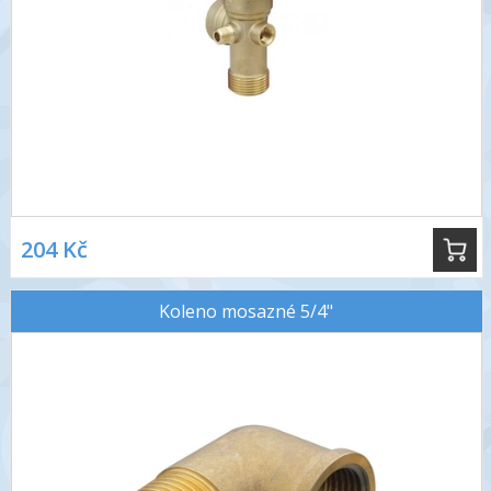
204 Kč
Koleno mosazné 5/4"