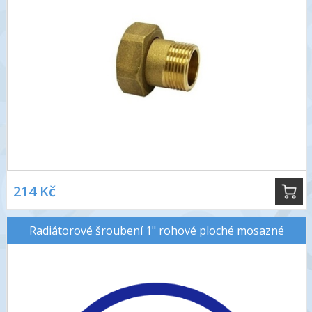
214 Kč
Radiátorové šroubení 1" rohové ploché mosazné