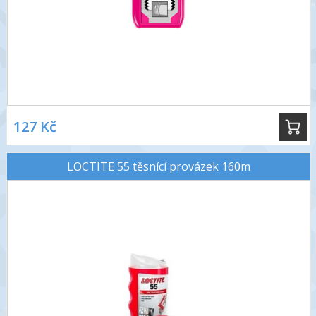
127 Kč
LOCTITE 55 těsnící provázek 160m