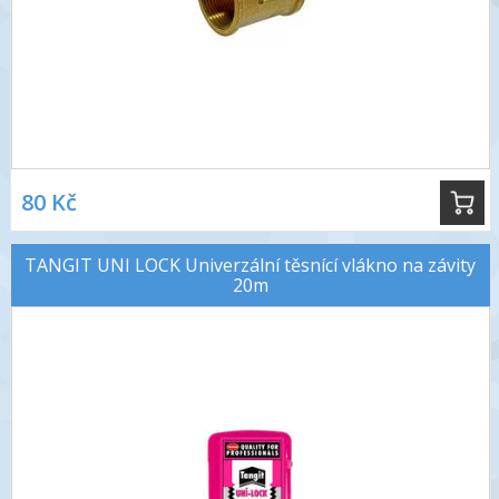
80 Kč
TANGIT UNI LOCK Univerzální těsnící vlákno na závity
20m