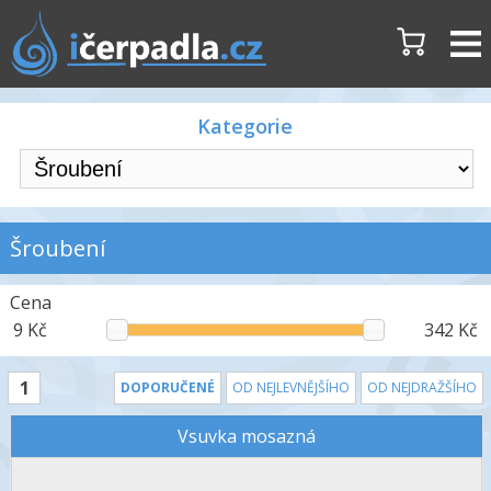
Kategorie
Šroubení
Cena
9 Kč
342 Kč
1
DOPORUČENÉ
OD NEJLEVNĚJŠÍHO
OD NEJDRAŽŠÍHO
Vsuvka mosazná