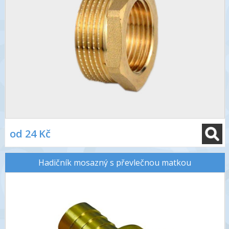
od 24 Kč
Hadičník mosazný s převlečnou matkou