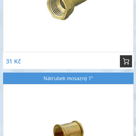
31 Kč
Nátrubek mosazný 1"