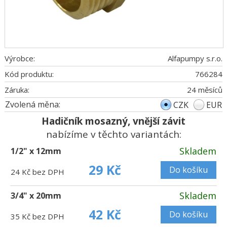
Výrobce:
Alfapumpy s.r.o.
Kód produktu:
766284
Záruka:
24 měsíců
Zvolená měna:
CZK
EUR
Hadičník mosazný, vnější závit
nabízíme v těchto variantách:
Skladem
1/2" x 12mm
29 Kč
Do košíku
24 Kč bez DPH
Skladem
3/4" x 20mm
42 Kč
Do košíku
35 Kč bez DPH