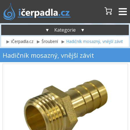
▼ Kategorie ▼
iČerpadla.cz
Šroubení
Hadičník mosazný, vnější závit
Hadičník mosazný, vnější závit