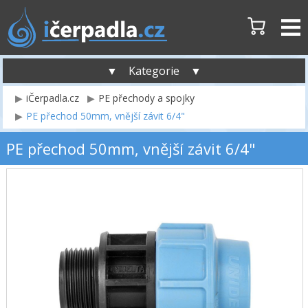
▼ Kategorie ▼
iČerpadla.cz
PE přechody a spojky
PE přechod 50mm, vnější závit 6/4"
PE přechod 50mm, vnější závit 6/4"