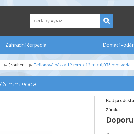
Zahradní čerpadla
Domácí vodár
Šroubení
Teflonová páska 12 mm x 12 m x 0,076 mm voda
076 mm voda
Kód produktu
Záruka:
Doporu