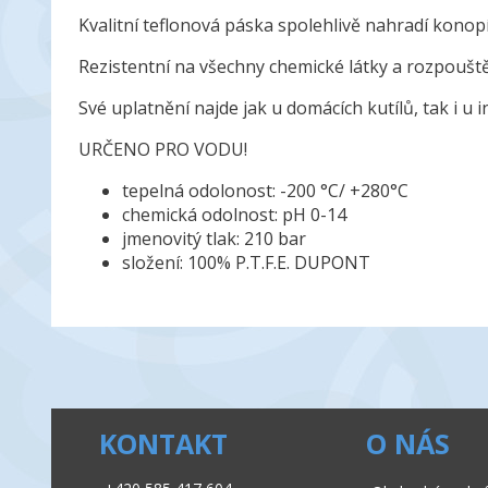
Kvalitní teflonová páska spolehlivě nahradí konopí
Rezistentní na všechny chemické látky a rozpouštěd
Své uplatnění najde jak u domácích kutílů, tak i u i
URČENO PRO VODU!
tepelná odolonost: -200 °C/ +280°C
chemická odolnost: pH 0-14
jmenovitý tlak: 210 bar
složení: 100% P.T.F.E. DUPONT
KONTAKT
O NÁS