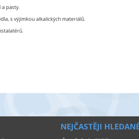
 a pasty.
la, s výjimkou alkalických materiálů.
nstalatérů.
NEJČASTĚJI HLEDAN