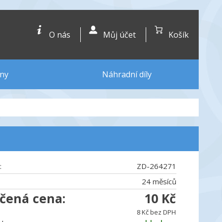
O nás
Můj účet
Košík
ny
Náhradní díly
:
ZD-264271
24 měsíců
čená cena:
10 Kč
8 Kč bez DPH