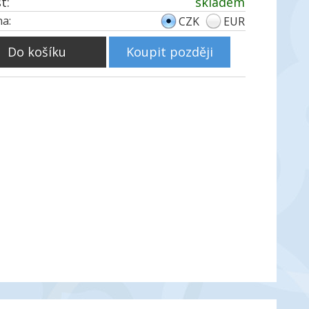
t:
skladem
a:
CZK
EUR
Do košíku
Koupit později