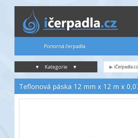
Ponorná čerpadla
▼ Kategorie ▼
iČerpadla.cz
Teflonová páska 12 mm x 12 m x 0,