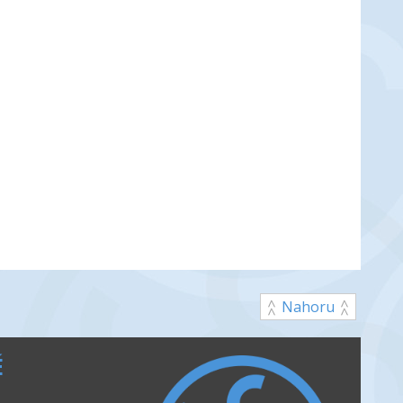
Nahoru
É