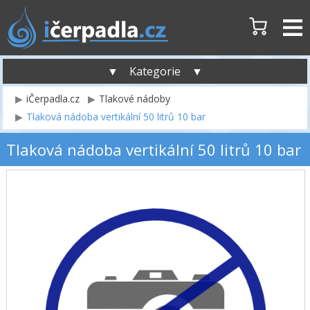
▼ Kategorie ▼
iČerpadla.cz
Tlakové nádoby
Tlaková nádoba vertikální 50 litrů 10 bar
Tlaková nádoba vertikální 50 litrů 10 bar