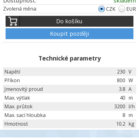
Dostupnost:
skladem
Zvolená měna:
CZK
EUR
Do košíku
Koupit později
Technické parametry
Napětí
230
V
Příkon
800
W
Jmenovitý proud
3.8
A
Max. výtlak
40
m
Max. průtok
3200
l/h
Max. sací hloubka
8
m
Hmotnost
10.2
kg