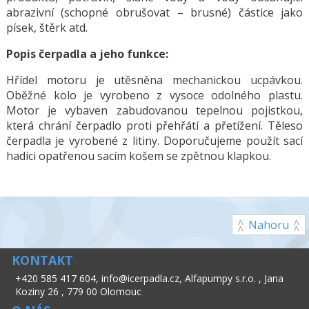
abrazivní (schopné obrušovat – brusné) částice jako
písek, štěrk atd.
Popis čerpadla a jeho funkce:
Hřídel motoru je utěsněna mechanickou ucpávkou.
Oběžné kolo je vyrobeno z vysoce odolného plastu.
Motor je vybaven zabudovanou tepelnou pojistkou,
která chrání čerpadlo proti přehřátí a přetížení. Těleso
čerpadla je vyrobené z litiny. Doporučujeme použít sací
hadici opatřenou sacím košem se zpětnou klapkou.
Nahoru
KONTAKT
+420 585 417 604
,
info@icerpadla.cz
,
Alfapumpy s.r.o.
,
Jana
Koziny 26
,
779 00 Olomouc