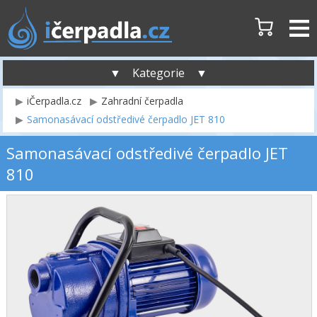
▼ Kategorie ▼
iČerpadla.cz
Zahradní čerpadla
Samonasávací odstředivé čerpadlo JET 810
Samonasávací odstředivé čerpadlo JET
810