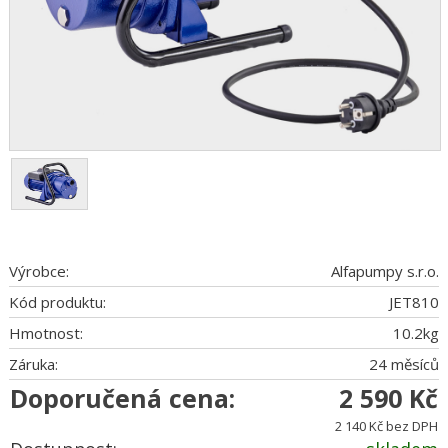
Výrobce:
Alfapumpy s.r.o.
Kód produktu:
JET810
Hmotnost:
10.2
kg
Záruka:
24 měsíců
Doporučená cena:
2 590 Kč
2 140 Kč bez DPH