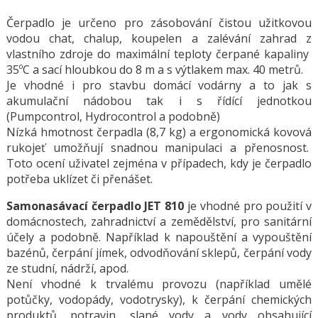
Čerpadlo je určeno pro zásobování čistou užitkovou
vodou chat, chalup, koupelen a zalévání zahrad z
vlastního zdroje do maximální teploty čerpané kapaliny
35ºC a sací hloubkou do 8 m a s výtlakem max. 40 metrů.
Je vhodné i pro stavbu domácí vodárny a to jak s
akumulační nádobou tak i s řídící jednotkou
(Pumpcontrol, Hydrocontrol a podobně)
Nízká hmotnost čerpadla (8,7 kg) a ergonomická kovová
rukojeť umožňují snadnou manipulaci a přenosnost.
Toto ocení uživatel zejména v případech, kdy je čerpadlo
potřeba uklízet či přenášet.
Samonasávací čerpadlo JET 810
je vhodné pro použití v
domácnostech, zahradnictví a zemědělství, pro sanitární
účely a podobně. Například k napouštění a vypouštění
bazénů, čerpání jímek, odvodňování sklepů, čerpání vody
ze studní, nádrží, apod.
Není vhodné k trvalému provozu (například umělé
potůčky, vodopády, vodotrysky), k čerpání chemických
produktů, potravin, slané vody a vody obsahující