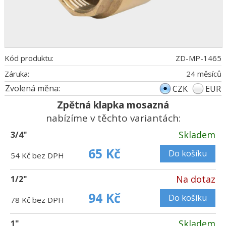
Kód produktu:
ZD-MP-1465
Záruka:
24 měsíců
Zvolená měna:
CZK
EUR
Zpětná klapka mosazná
nabízíme v těchto variantách:
Skladem
3/4"
65 Kč
Do košíku
54 Kč bez DPH
Na dotaz
1/2"
94 Kč
Do košíku
78 Kč bez DPH
Skladem
1"