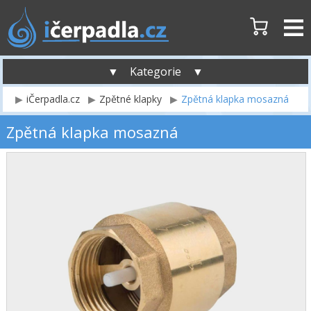
▼ Kategorie ▼
iČerpadla.cz
Zpětné klapky
Zpětná klapka mosazná
Zpětná klapka mosazná