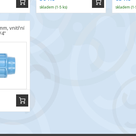
skladem (1-5 ks)
skladem (1-
m, vnitřní
/4"