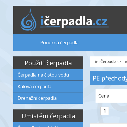
Ponorná čerpadla
Použití čerpadla
iČerpadla.cz
Čerpadla na čistou vodu
PE přechody
Kalová čerpadla
Cena
Drenážní čerpadla
1
Umístění čerpadla