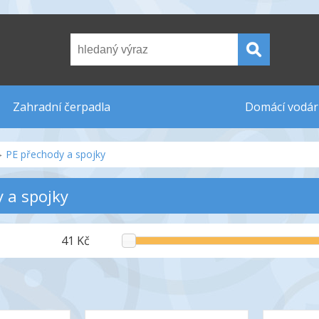
Zahradní čerpadla
Domácí vodár
PE přechody a spojky
 a spojky
41 Kč