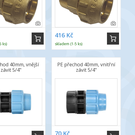
416 Kč
5 ks)
skladem (1-5 ks)
hod 40mm, vnější
PE přechod 40mm, vnitřní
závit 5/4"
závit 5/4"
70 Kč