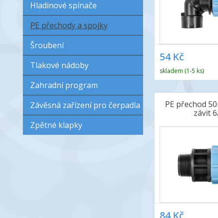
Hladinové spínače
PE přechody a spojky
Šroubení
54 Kč
Tlakové nádoby
skladem (1-5 ks)
Zahradní program
PE přechod 50
Závěsná zařízení pro čerpadla
závit 6
Zpětné klapky
84 Kč