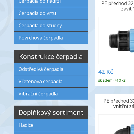
Čerpadla do nádrží
PE přechod 32
závit 
Čerpadla do vrtu
Čerpadla do studny
Povrchová čerpadla
Konstrukce čerpadla
Odstředivá čerpadla
42 Kč
skladem (>10 ks)
Vřetenová čerpadla
Vibrační čerpadla
PE přechod 3
vnitřní zá
Doplňkový sortiment
Hadice