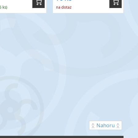
5 ks)
na dotaz
Nahoru