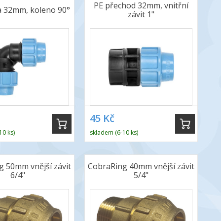
PE přechod 32mm, vnitřní
a 32mm, koleno 90°
závit 1"
45 Kč
10 ks)
skladem (6-10 ks)
 50mm vnější závit
CobraRing 40mm vnější závit
6/4"
5/4"