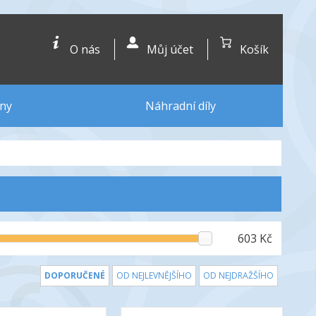
O nás
Můj účet
Košík
ny
Náhradní díly
603 Kč
DOPORUČENÉ
OD NEJLEVNĚJŠÍHO
OD NEJDRAŽŠÍHO