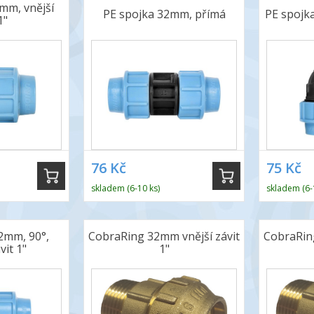
mm, vnější
PE spojka 32mm, přímá
PE spojk
1"
76 Kč
75 Kč
skladem (6-10 ks)
skladem (6-
2mm, 90°,
CobraRing 32mm vnější závit
CobraRing
vit 1"
1"