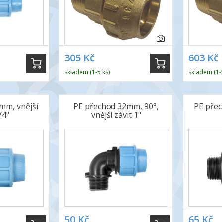
305 Kč
603 Kč
skladem (1-5 ks)
skladem (1-
mm, vnější
PE přechod 32mm, 90°,
PE přec
/4"
vnější závit 1"
50 Kč
65 Kč