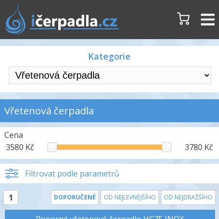
Kategorie
Vřetenová čerpadla
Cena
3580 Kč
3780 Kč
Filtrovat podle parametrů
1
DOPORUČENÉ
OD NEJLEVNĚJŠÍHO
OD NEJDRAŽŠÍHO