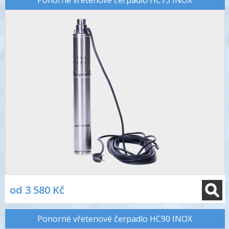
Ponorné vřetenové čerpadlo HC75 INOX
od 3 580 Kč
Ponorné vřetenové čerpadlo HC90 INOX